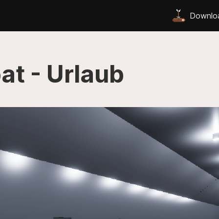
Downlo
at - Urlaub